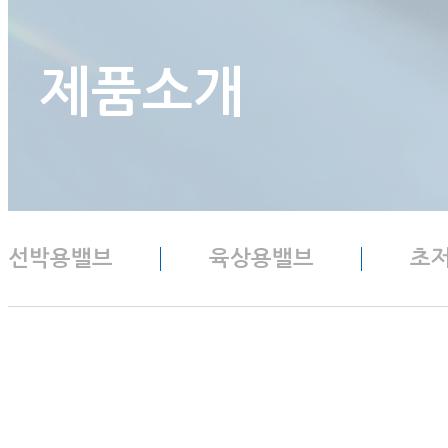
제품소개
선박용밸브
육상용밸브
초